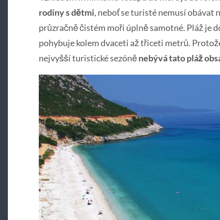
rodiny s dětmi
, neboť se turisté nemusí obávat 
průzračně čistém moři úplně samotné. Pláž je do
pohybuje kolem dvaceti až třiceti metrů. Protože 
nejvyšší turistické sezóně
nebývá tato pláž ob