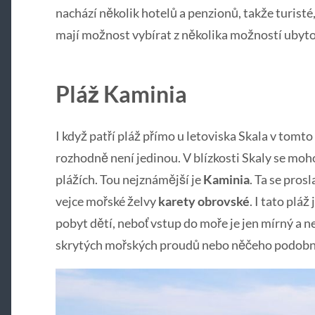
nachází několik hotelů a penzionů, takže turisté, 
mají možnost vybírat z několika možností ubyto
Pláž Kaminia
I když patří pláž přímo u letoviska Skala v tom
rozhodně není jedinou. V blízkosti Skaly se moho
plážích. Tou nejznámější je
Kaminia
. Ta se prosl
vejce mořské želvy
karety obrovské
. I tato plá
pobyt dětí, neboť vstup do moře je jen mírný a 
skrytých mořských proudů nebo něčeho podob