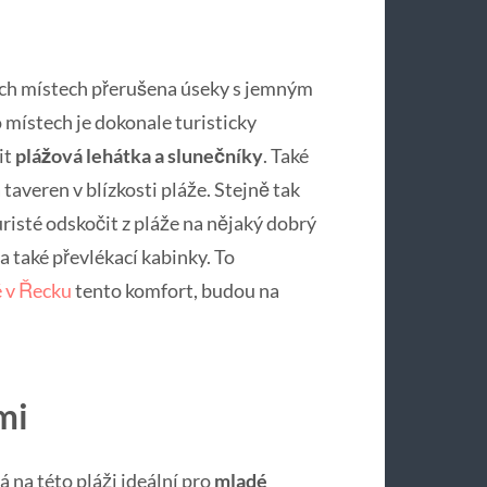
rých místech přerušena úseky s jemným
o místech je dokonale turisticky
it
plážová lehátka a slunečníky
. Také
 taveren v blízkosti pláže. Stejně tak
uristé odskočit z pláže na nějaký dobrý
a také převlékací kabinky. To
 v Řecku
tento komfort, budou na
mi
na této pláži ideální pro
mladé