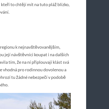
kteří to chtějí mít na tuto pláž blízko,
vání.
to regionu k nejnavštěvovanějším,
u její návštěvníci koupat i na dalších
avila tím, že na ní připlouvají klást svá
ž je vhodná pro rodinnou dovolenou a
nehrozí tu žádné nebezpečí v podobě
ného.