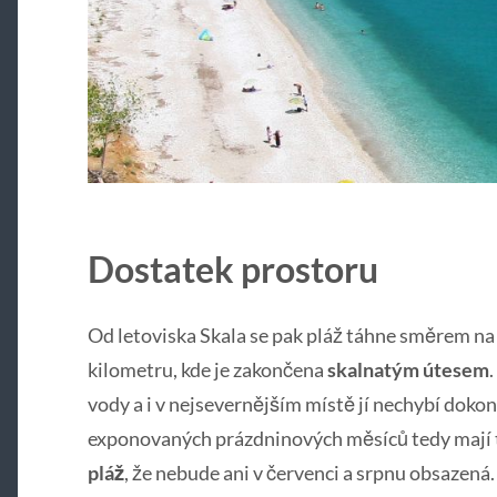
Dostatek prostoru
Od letoviska Skala se pak pláž táhne směrem na 
kilometru, kde je zakončena
skalnatým útesem
vody a i v nejsevernějším místě jí nechybí doko
exponovaných prázdninových měsíců tedy mají tu
pláž
, že nebude ani v červenci a srpnu obsazená.