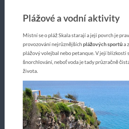
Plážové a vodní aktivity
Místní se o pláž Skala starají a její povrch je pra
provozování nejrůznějších
plážových sportů
a 
plážový volejbal nebo petanque. V její blízkosti
šnorchlování, neboť voda je tady průzračně čist
života.