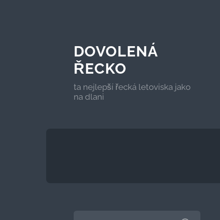
DOVOLENÁ
ŘECKO
ta nejlepší řecká letoviska jako
na dlani
VYHLEDÁVÁNÍ