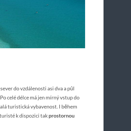
sever do vzdálenosti asi dva a půl
. Po celé délce má jen mírný vstup do
nalá turistická vybavenost. I během
risté k dispozici tak
prostornou