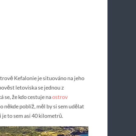
trově Kefalonie je situováno na jeho
pověst letoviska se jednou z
á se, že kdo cestuje na
ostrov
o někde poblíž, měl by si sem udělat
 je to sem asi 40 kilometrů.