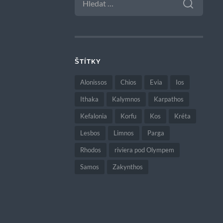
ŠTÍTKY
Alonissos
Chios
Evia
Ios
Ithaka
Kalymnos
Karpathos
Kefalonia
Korfu
Kos
Kréta
Lesbos
Limnos
Parga
Rhodos
riviera pod Olympem
Samos
Zakynthos