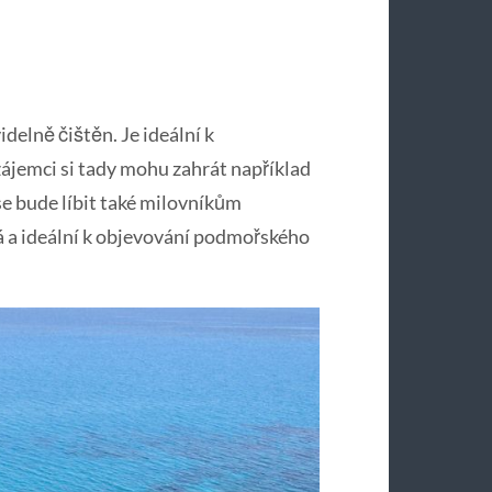
videlně čištěn. Je ideální k
zájemci si tady mohu zahrát například
 se bude líbit také milovníkům
á a ideální k objevování podmořského