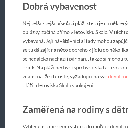
Dobrá vybavenost
Nejdelší zdejší
písečná pláž
, která je na někte
oblázky, začíná přímo v letovisku Skala. V těcht
vybavená. Její návštěvníci si tady mohou zapůjč
se tu dá zajít na něco dobrého k jídlu do několika
se nedaleko nachází i pár barů, takže si mohou t
drink. Na pláži nechybí sprchy se sladkou vodou 
znamená, že i turisté, vyžadující na své
dovolené
pláži u letoviska Skala spokojeni.
Zaměřená na rodiny s dět
Vzhledem k mírnému vstupu do moře je dovolená 