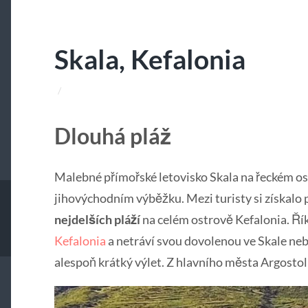
Skala, Kefalonia
/
Dlouhá pláž
Malebné přímořské letovisko Skala na řeckém os
jihovýchodním výběžku. Mezi turisty si získalo 
nejdelších pláží
na celém ostrově Kefalonia. Řík
Kefalonia
a netráví svou dovolenou ve Skale neb
alespoň krátký výlet. Z hlavního města Argostoli